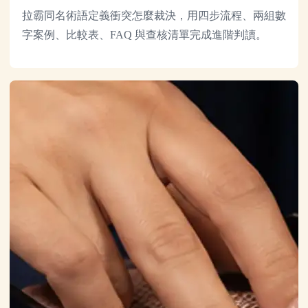
拉霸同名術語定義衝突怎麼裁決，用四步流程、兩組數
字案例、比較表、FAQ 與查核清單完成進階判讀。