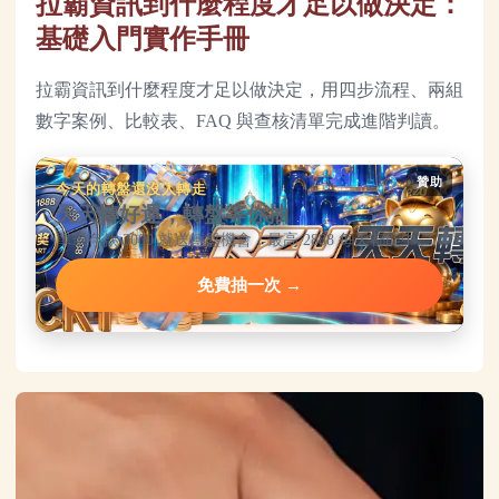
拉霸資訊到什麼程度才足以做決定：
基礎入門實作手冊
拉霸資訊到什麼程度才足以做決定，用四步流程、兩組
數字案例、比較表、FAQ 與查核清單完成進階判讀。
贊助
今天的轉盤還沒人轉走
天天轉好運，轉盤等你抽
單筆存款 3000 就送轉盤機會，最高 2888 每天都能中。
免費抽一次 →