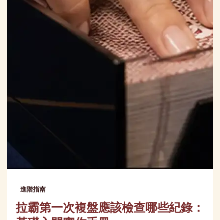
進階指南
拉霸第一次複盤應該檢查哪些紀錄：