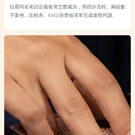
拉霸同名術語定義衝突怎麼裁決，用四步流程、兩組數
字案例、比較表、FAQ 與查核清單完成進階判讀。