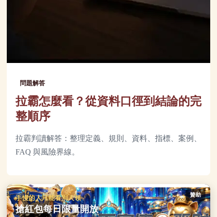
問題解答
拉霸怎麼看？從資料口徑到結論的完
整順序
拉霸判讀解答：整理定義、規則、資料、指標、案例、
FAQ 與風險界線。
贊助
手慢的人只能看別人領
搶紅包每日限量開放