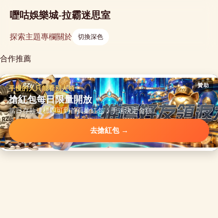
嚦咕娛樂城-拉霸迷思室
探索
主題
專欄
關於
切換深色
合作推薦
贊助
手慢的人只能看別人領
搶紅包每日限量開放
當日存款達標即可到首頁搶紅包，手速決定金額。
去搶紅包 →