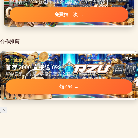
單筆存款 3000 就送轉盤機會，最高 2888 每天都能中。
免費抽一次 →
合作推薦
贊助
第一筆就多三成本金
首存 2000 直接送 699
新會員限定加碼，碼量只要彩金五倍，領完就能玩。
領 699 →
×