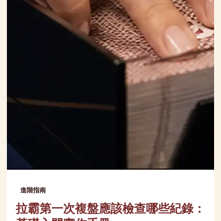
進階指南
拉霸第一次複盤應該檢查哪些紀錄：