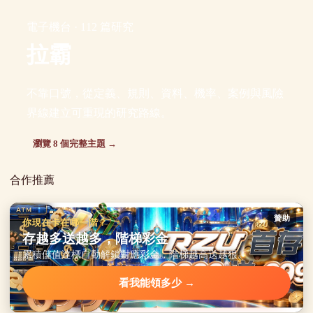
電子機台 · 112 篇研究
拉霸
不靠口號，從定義、規則、資料、機率、案例與風險
界線建立可重現的研究路線。
瀏覽 8 個完整主題 →
合作推薦
贊助
你現在卡在哪一階？
存越多送越多，階梯彩金
累積儲值達標自動解鎖對應彩金，階梯越高送越狠。
看我能領多少 →