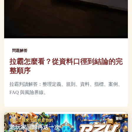
問題解答
拉霸怎麼看？從資料口徑到結論的完
整順序
拉霸判讀解答：整理定義、規則、資料、指標、案例、
FAQ 與風險界線。
贊助
很久沒回來？這包是你的
老玩家回歸再送一次