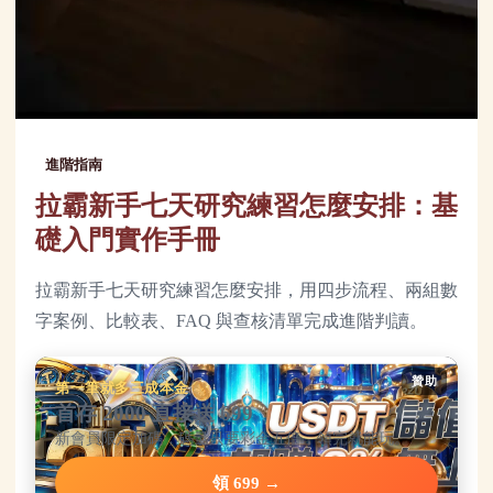
進階指南
拉霸新手七天研究練習怎麼安排：基
礎入門實作手冊
拉霸新手七天研究練習怎麼安排，用四步流程、兩組數
字案例、比較表、FAQ 與查核清單完成進階判讀。
贊助
第一筆就多三成本金
首存 2000 直接送 699
新會員限定加碼，碼量只要彩金五倍，領完就能玩。
領 699 →