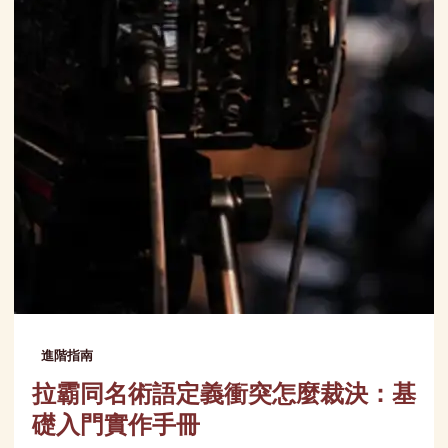
進階指南
拉霸同名術語定義衝突怎麼裁決：基
礎入門實作手冊