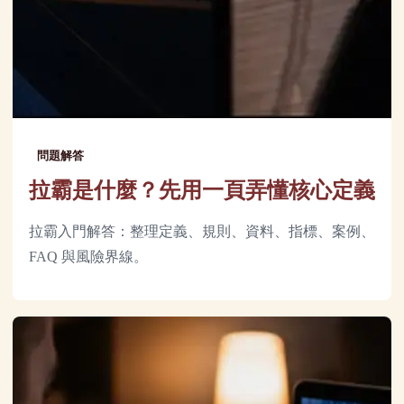
問題解答
拉霸是什麼？先用一頁弄懂核心定義
拉霸入門解答：整理定義、規則、資料、指標、案例、
FAQ 與風險界線。