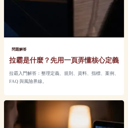
問題解答
拉霸是什麼？先用一頁弄懂核心定義
拉霸入門解答：整理定義、規則、資料、指標、案例、
FAQ 與風險界線。