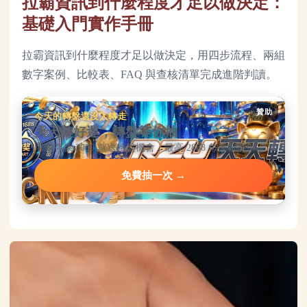
拉霸資訊到什麼程度才足以做決定：
基礎入門實作手冊
拉霸資訊到什麼程度才足以做決定，用四步流程、兩組
數字案例、比較表、FAQ 與查核清單完成進階判讀。
贊助
今天的轉盤還沒人轉走
天天轉好運，轉盤等你抽
單筆存款 3000 就送轉盤機會，最高 2888 每天都能中。
免費抽一次 →