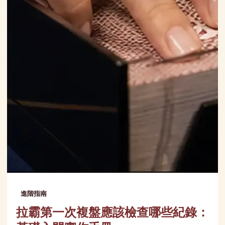
進階指南
拉霸第一次複盤應該檢查哪些紀錄：