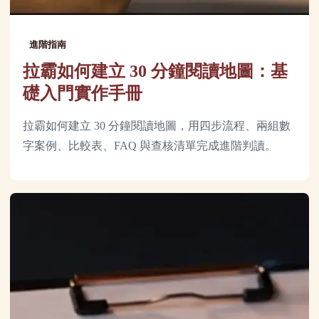
進階指南
拉霸如何建立 30 分鐘閱讀地圖：基
礎入門實作手冊
拉霸如何建立 30 分鐘閱讀地圖，用四步流程、兩組數
字案例、比較表、FAQ 與查核清單完成進階判讀。