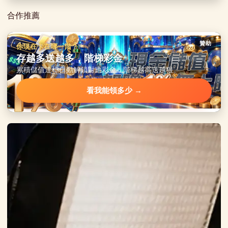
合作推薦
贊助
你現在卡在哪一階？
存越多送越多，階梯彩金
累積儲值達標自動解鎖對應彩金，階梯越高送越狠。
看我能領多少 →