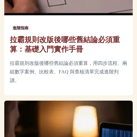
進階指南
拉霸規則改版後哪些舊結論必須重
算：基礎入門實作手冊
拉霸規則改版後哪些舊結論必須重算，用四步流程、兩
組數字案例、比較表、FAQ 與查核清單完成進階判
讀。