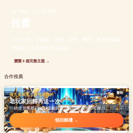
電子機台 · 112 篇研究
拉霸
不靠口號，從定義、規則、資料、機率、案例與風險
界線建立可重現的研究路線。
瀏覽 8 個完整主題 →
合作推薦
贊助
很久沒回來？這包是你的
老玩家回歸再送一次
回鍋會員專屬彩金，優惠頁面一鍵領取不用問客服。
領回歸禮 →