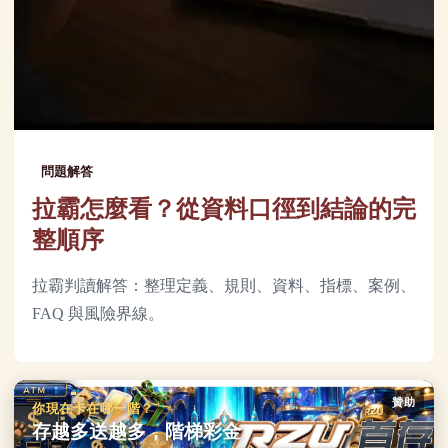
問題解答
拉霸怎麼看？從資料口徑到結論的完
整順序
拉霸判讀解答：整理定義、規則、資料、指標、案例、
FAQ 與風險界線。
贊助
你現在卡在哪一階？
存越多送越多，階梯彩金