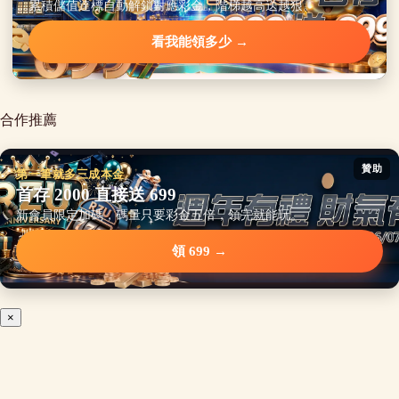
累積儲值達標自動解鎖對應彩金，階梯越高送越狠。
看我能領多少 →
合作推薦
贊助
第一筆就多三成本金
首存 2000 直接送 699
新會員限定加碼，碼量只要彩金五倍，領完就能玩。
領 699 →
×