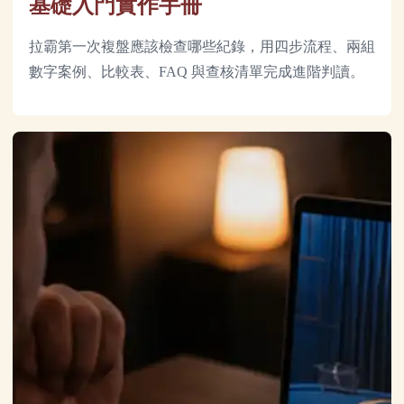
基礎入門實作手冊
拉霸第一次複盤應該檢查哪些紀錄，用四步流程、兩組
數字案例、比較表、FAQ 與查核清單完成進階判讀。