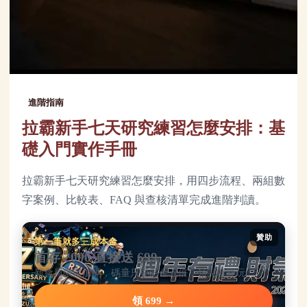
進階指南
拉霸新手七天研究練習怎麼安排：基
礎入門實作手冊
拉霸新手七天研究練習怎麼安排，用四步流程、兩組數
字案例、比較表、FAQ 與查核清單完成進階判讀。
贊助
第一筆就多三成本金
首存 2000 直接送 699
新會員限定加碼，碼量只要彩金五倍，領完就能玩。
領 699 →