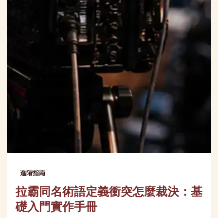
進階指南
拉霸同名術語定義衝突怎麼裁決：基
礎入門實作手冊