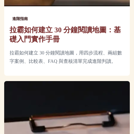
進階指南
拉霸如何建立 30 分鐘閱讀地圖：基
礎入門實作手冊
拉霸如何建立 30 分鐘閱讀地圖，用四步流程、兩組數
字案例、比較表、FAQ 與查核清單完成進階判讀。