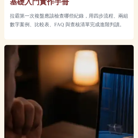
基礎入門實作手冊
拉霸第一次複盤應該檢查哪些紀錄，用四步流程、兩組
數字案例、比較表、FAQ 與查核清單完成進階判讀。