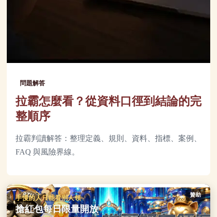
問題解答
拉霸怎麼看？從資料口徑到結論的完
整順序
拉霸判讀解答：整理定義、規則、資料、指標、案例、
FAQ 與風險界線。
贊助
手慢的人只能看別人領
搶紅包每日限量開放