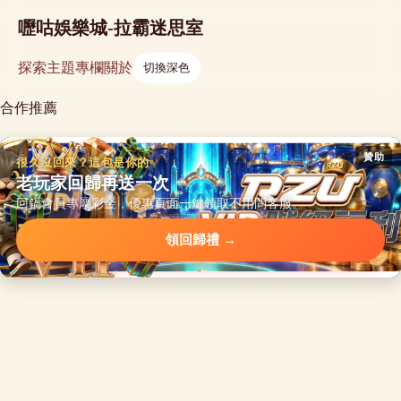
嚦咕娛樂城-拉霸迷思室
探索
主題
專欄
關於
切換深色
合作推薦
贊助
很久沒回來？這包是你的
老玩家回歸再送一次
回鍋會員專屬彩金，優惠頁面一鍵領取不用問客服。
領回歸禮 →