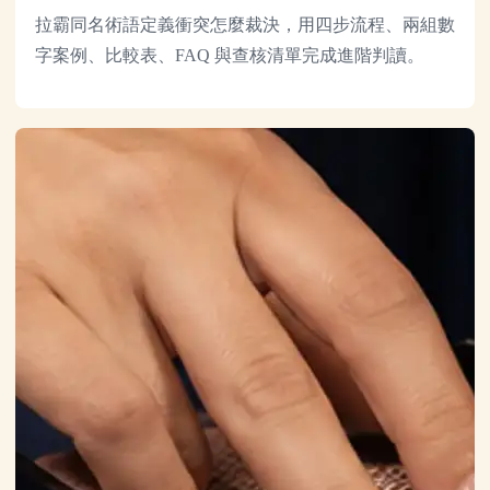
拉霸同名術語定義衝突怎麼裁決，用四步流程、兩組數
字案例、比較表、FAQ 與查核清單完成進階判讀。