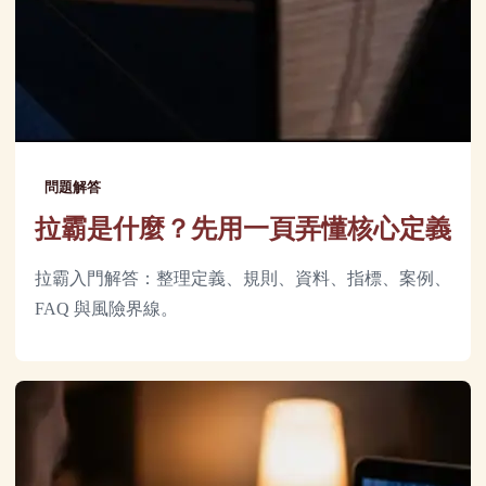
問題解答
拉霸是什麼？先用一頁弄懂核心定義
拉霸入門解答：整理定義、規則、資料、指標、案例、
FAQ 與風險界線。