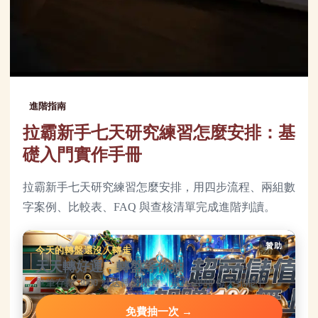
進階指南
拉霸新手七天研究練習怎麼安排：基
礎入門實作手冊
拉霸新手七天研究練習怎麼安排，用四步流程、兩組數
字案例、比較表、FAQ 與查核清單完成進階判讀。
贊助
今天的轉盤還沒人轉走
天天轉好運，轉盤等你抽
單筆存款 3000 就送轉盤機會，最高 2888 每天都能中。
免費抽一次 →