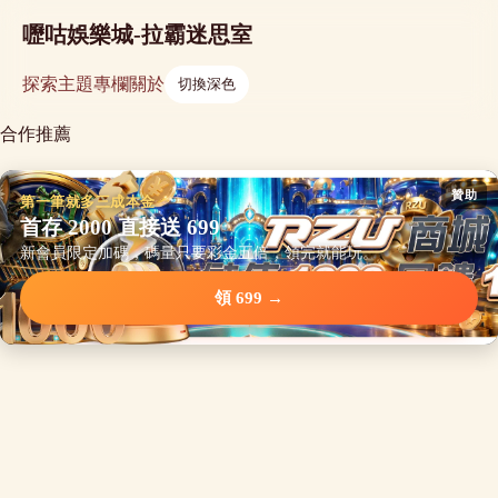
嚦咕娛樂城-拉霸迷思室
探索
主題
專欄
關於
切換深色
合作推薦
贊助
第一筆就多三成本金
首存 2000 直接送 699
新會員限定加碼，碼量只要彩金五倍，領完就能玩。
領 699 →