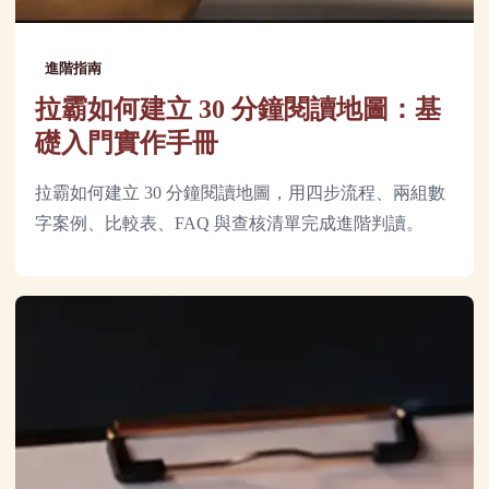
進階指南
拉霸如何建立 30 分鐘閱讀地圖：基
礎入門實作手冊
拉霸如何建立 30 分鐘閱讀地圖，用四步流程、兩組數
字案例、比較表、FAQ 與查核清單完成進階判讀。