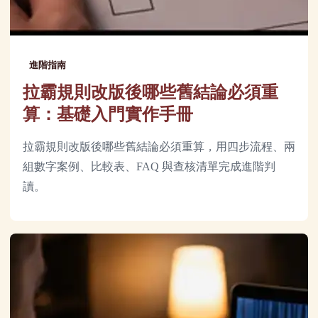
進階指南
拉霸規則改版後哪些舊結論必須重
算：基礎入門實作手冊
拉霸規則改版後哪些舊結論必須重算，用四步流程、兩
組數字案例、比較表、FAQ 與查核清單完成進階判
讀。