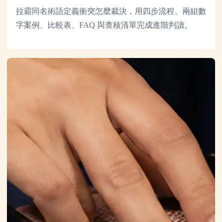
拉霸同名術語定義衝突怎麼裁決，用四步流程、兩組數
字案例、比較表、FAQ 與查核清單完成進階判讀。