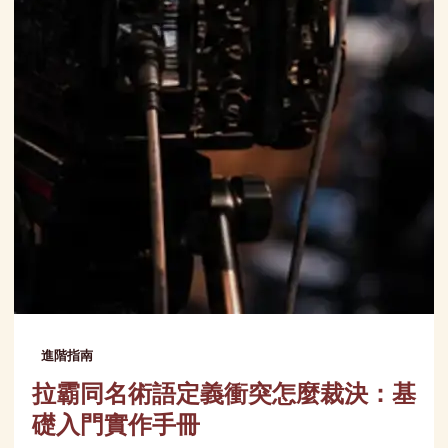
進階指南
拉霸同名術語定義衝突怎麼裁決：基
礎入門實作手冊