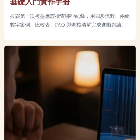
基礎入門實作手冊
拉霸第一次複盤應該檢查哪些紀錄，用四步流程、兩組
數字案例、比較表、FAQ 與查核清單完成進階判讀。