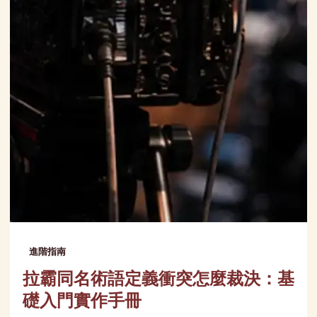
進階指南
拉霸同名術語定義衝突怎麼裁決：基
礎入門實作手冊