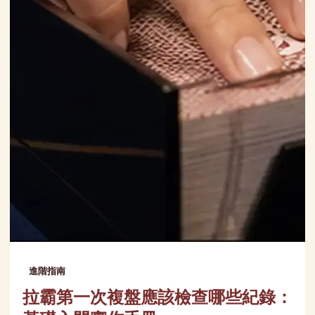
進階指南
拉霸第一次複盤應該檢查哪些紀錄：