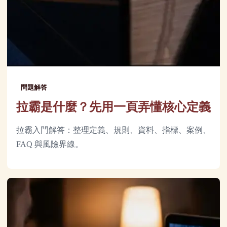
問題解答
拉霸是什麼？先用一頁弄懂核心定義
拉霸入門解答：整理定義、規則、資料、指標、案例、
FAQ 與風險界線。