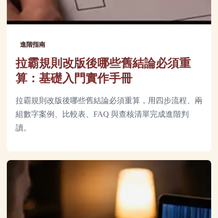
進階指南
拉霸規則改版後哪些舊結論必須重
算：基礎入門實作手冊
拉霸規則改版後哪些舊結論必須重算，用四步流程、兩
組數字案例、比較表、FAQ 與查核清單完成進階判
讀。