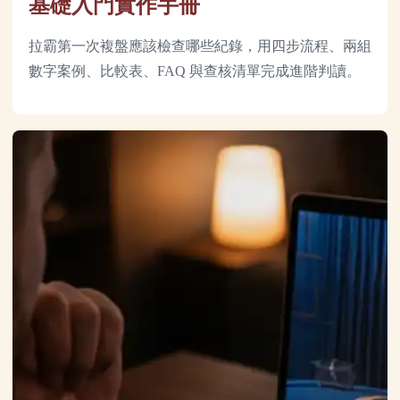
基礎入門實作手冊
拉霸第一次複盤應該檢查哪些紀錄，用四步流程、兩組
數字案例、比較表、FAQ 與查核清單完成進階判讀。