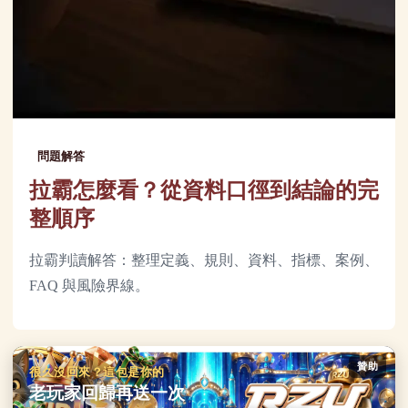
問題解答
拉霸怎麼看？從資料口徑到結論的完
整順序
拉霸判讀解答：整理定義、規則、資料、指標、案例、
FAQ 與風險界線。
贊助
很久沒回來？這包是你的
老玩家回歸再送一次