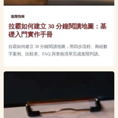
進階指南
拉霸如何建立 30 分鐘閱讀地圖：基
礎入門實作手冊
拉霸如何建立 30 分鐘閱讀地圖，用四步流程、兩組數
字案例、比較表、FAQ 與查核清單完成進階判讀。