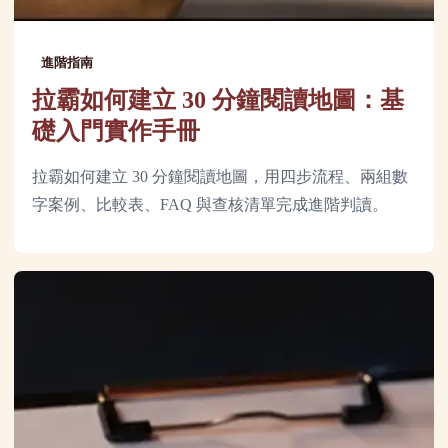
進階指南
拉霸如何建立 30 分鐘閱讀地圖：基
礎入門實作手冊
拉霸如何建立 30 分鐘閱讀地圖，用四步流程、兩組數
字案例、比較表、FAQ 與查核清單完成進階判讀。