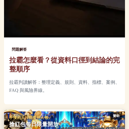
問題解答
拉霸怎麼看？從資料口徑到結論的完
整順序
拉霸判讀解答：整理定義、規則、資料、指標、案例、
FAQ 與風險界線。
贊助
手慢的人只能看別人領
搶紅包每日限量開放