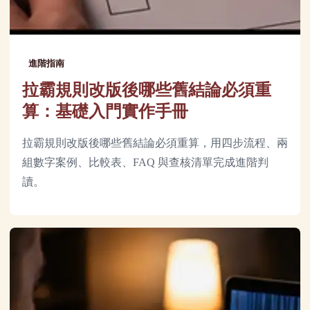
進階指南
拉霸規則改版後哪些舊結論必須重
算：基礎入門實作手冊
拉霸規則改版後哪些舊結論必須重算，用四步流程、兩
組數字案例、比較表、FAQ 與查核清單完成進階判
讀。