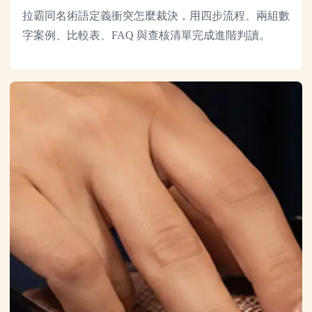
拉霸同名術語定義衝突怎麼裁決，用四步流程、兩組數
字案例、比較表、FAQ 與查核清單完成進階判讀。