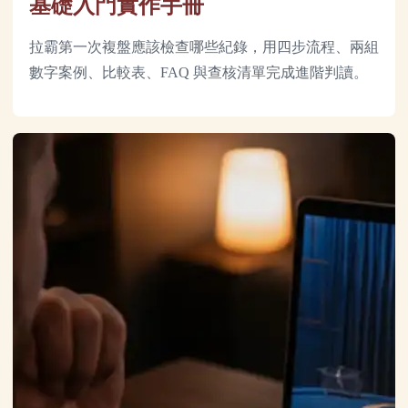
基礎入門實作手冊
拉霸第一次複盤應該檢查哪些紀錄，用四步流程、兩組
數字案例、比較表、FAQ 與查核清單完成進階判讀。