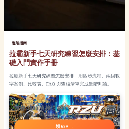
進階指南
拉霸新手七天研究練習怎麼安排：基
礎入門實作手冊
拉霸新手七天研究練習怎麼安排，用四步流程、兩組數
字案例、比較表、FAQ 與查核清單完成進階判讀。
贊助
第一筆就多三成本金
首存 2000 直接送 699
新會員限定加碼，碼量只要彩金五倍，領完就能玩。
領 699 →