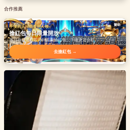
合作推薦
贊助
手慢的人只能看別人領
搶紅包每日限量開放
當日存款達標即可到首頁搶紅包，手速決定金額。
去搶紅包 →