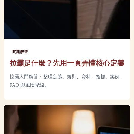
問題解答
拉霸是什麼？先用一頁弄懂核心定義
拉霸入門解答：整理定義、規則、資料、指標、案例、
FAQ 與風險界線。