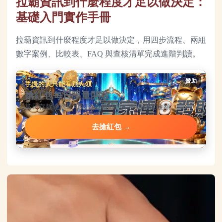
拉霸資訊到什麼程度才足以做決定：
基礎入門實作手冊
拉霸資訊到什麼程度才足以做決定，用四步流程、兩組
數字案例、比較表、FAQ 與查核清單完成進階判讀。
贊助
手慢的人只能看別人領
搶紅包每日限量開放
當日存款達標即可到首頁搶紅包，手速決定金額。
去搶紅包 →