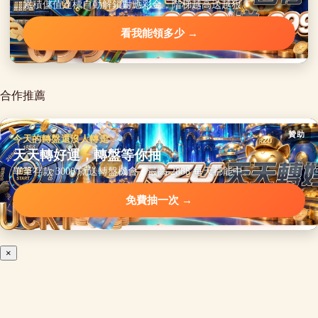
累積儲值達標自動解鎖對應彩金，階梯越高送越狠。
看我能領多少 →
合作推薦
贊助
今天的轉盤還沒人轉走
天天轉好運，轉盤等你抽
單筆存款 3000 就送轉盤機會，最高 2888 每天都能中。
免費抽一次 →
×