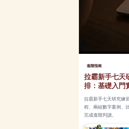
進階指南
拉霸新手七天
排：基礎入門
拉霸新手七天研究練
程、兩組數字案例、比
完成進階判讀。