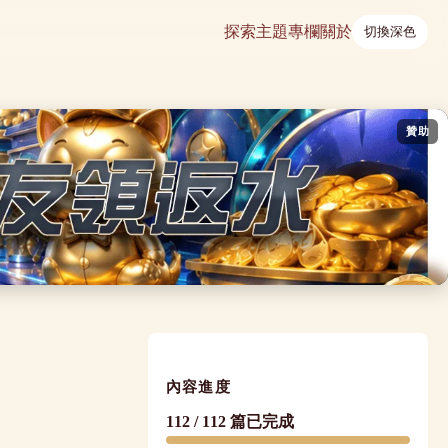
探索
主題
專欄
關於
切換深色
贊助
內容進度
112 / 112 篇已完成