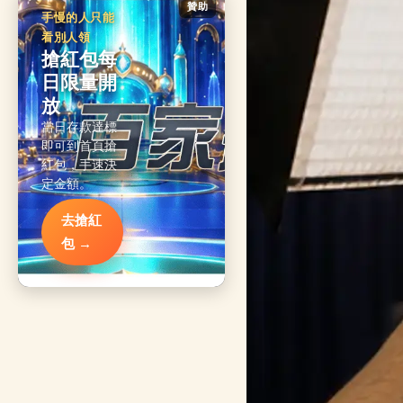
贊助
手慢的人只能
看別人領
搶紅包每
日限量開
放
當日存款達標
即可到首頁搶
紅包，手速決
定金額。
去搶紅
包 →