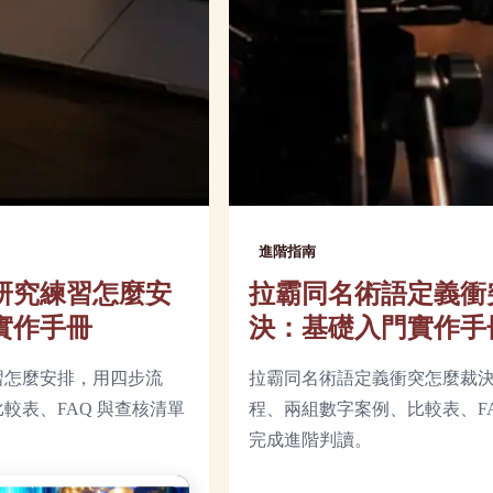
進階指南
研究練習怎麼安
拉霸同名術語定義衝
實作手冊
決：基礎入門實作手
習怎麼安排，用四步流
拉霸同名術語定義衝突怎麼裁
較表、FAQ 與查核清單
程、兩組數字案例、比較表、FA
完成進階判讀。