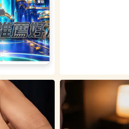
贊助
領
量
首
金