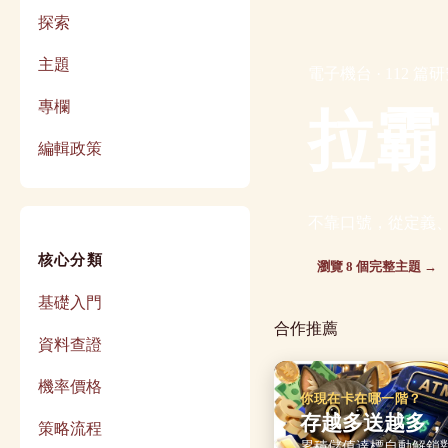
探索
主題
電子機台 · 112 篇
專欄
拉霸
編輯政策
不靠口號，從定義
核心分類
瀏覽 8 個完整主題 →
基礎入門
合作推薦
資料查證
機率價格
你現在卡在哪一階？
存越多送越多，
策略流程
累積儲值達標自動解鎖