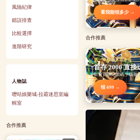
風險紀律
看我能領多少 →
錯誤排查
比較選擇
合作推薦
進階研究
第一筆就多三成本金
首存 2000 直接送
新會員限定加碼，碼量
人物誌
領 699 →
嚦咕娛樂城-拉霸迷思室編
輯室
合作推薦