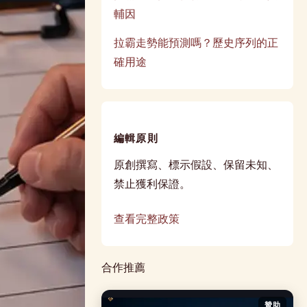
輔因
拉霸走勢能預測嗎？歷史序列的正
確用途
編輯原則
原創撰寫、標示假設、保留未知、
禁止獲利保證。
查看完整政策
合作推薦
贊助