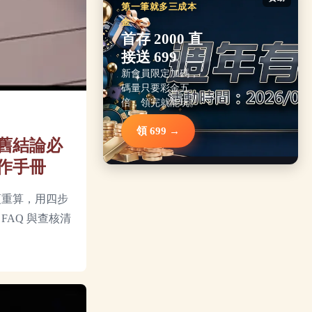
第一筆就多三成本
金
首存 2000 直
接送 699
新會員限定加碼，
碼量只要彩金五
倍，領完就能玩。
領 699 →
舊結論必
作手冊
須重算，用四步
AQ 與查核清