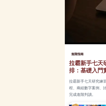
進階指南
拉霸新手七天
排：基礎入門
拉霸新手七天研究練
程、兩組數字案例、比
完成進階判讀。