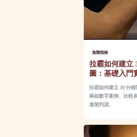
進階指南
拉霸如何建立 
圖：基礎入門
拉霸如何建立 30 
兩組數字案例、比較表
進階判讀。