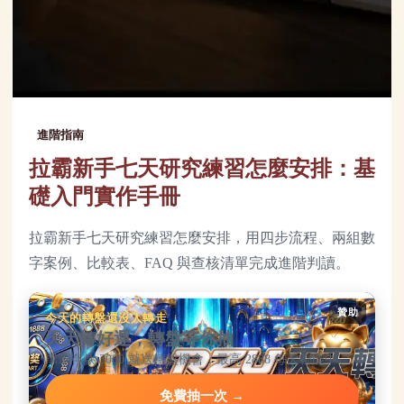
進階指南
拉霸新手七天研究練習怎麼安排：基
礎入門實作手冊
拉霸新手七天研究練習怎麼安排，用四步流程、兩組數
字案例、比較表、FAQ 與查核清單完成進階判讀。
贊助
今天的轉盤還沒人轉走
天天轉好運，轉盤等你抽
單筆存款 3000 就送轉盤機會，最高 2888 每天都能中。
免費抽一次 →