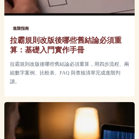
進階指南
拉霸規則改版後哪些舊結論必須重
算：基礎入門實作手冊
拉霸規則改版後哪些舊結論必須重算，用四步流程、兩
組數字案例、比較表、FAQ 與查核清單完成進階判
讀。