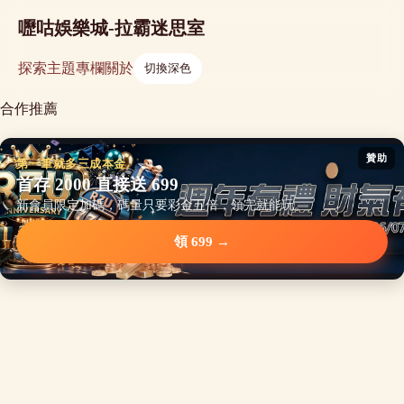
嚦咕娛樂城-拉霸迷思室
探索
主題
專欄
關於
切換深色
合作推薦
贊助
第一筆就多三成本金
首存 2000 直接送 699
新會員限定加碼，碼量只要彩金五倍，領完就能玩。
領 699 →