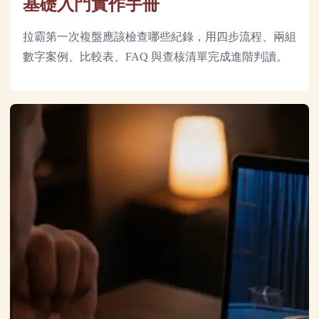
基礎入門實作手冊
拉霸第一次複盤應該檢查哪些紀錄，用四步流程、兩組
數字案例、比較表、FAQ 與查核清單完成進階判讀。