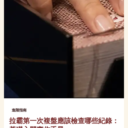
進階指南
拉霸第一次複盤應該檢查哪些紀錄：