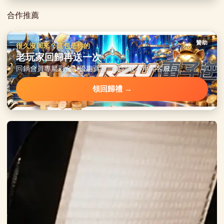
合作推薦
贊助
很久沒回來？這包是你的
老玩家回歸再送一次
回鍋會員專屬彩金，優惠頁面一鍵領取不用問客服。
領回歸禮 →