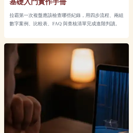
基礎入門實作手冊
拉霸第一次複盤應該檢查哪些紀錄，用四步流程、兩組
數字案例、比較表、FAQ 與查核清單完成進階判讀。