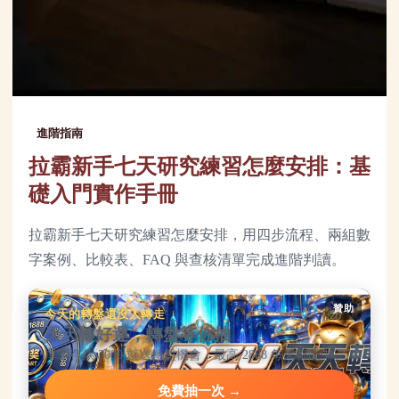
進階指南
拉霸新手七天研究練習怎麼安排：基
礎入門實作手冊
拉霸新手七天研究練習怎麼安排，用四步流程、兩組數
字案例、比較表、FAQ 與查核清單完成進階判讀。
贊助
今天的轉盤還沒人轉走
天天轉好運，轉盤等你抽
單筆存款 3000 就送轉盤機會，最高 2888 每天都能中。
免費抽一次 →