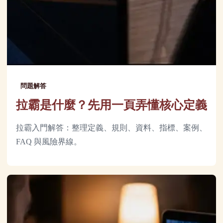
問題解答
拉霸是什麼？先用一頁弄懂核心定義
拉霸入門解答：整理定義、規則、資料、指標、案例、
FAQ 與風險界線。