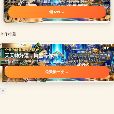
新會員限定加碼，碼量只要彩金五倍，領完就能玩。
領 699 →
合作推薦
贊助
今天的轉盤還沒人轉走
天天轉好運，轉盤等你抽
單筆存款 3000 就送轉盤機會，最高 2888 每天都能中。
免費抽一次 →
×