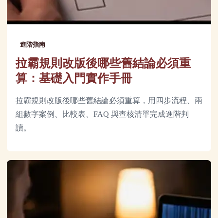
進階指南
拉霸規則改版後哪些舊結論必須重
算：基礎入門實作手冊
拉霸規則改版後哪些舊結論必須重算，用四步流程、兩
組數字案例、比較表、FAQ 與查核清單完成進階判
讀。