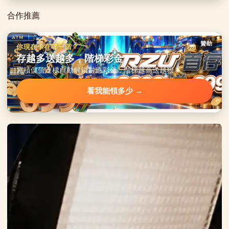
合作推薦
贊助
你現在卡在哪一階？
存越多送越多，階梯彩金
累積儲值達標自動解鎖對應彩金，階梯越高送越狠。
看我能領多少 →