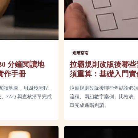
進階指南
30 分鐘閱讀地
拉霸規則改版後哪些
實作手冊
須重算：基礎入門實
分鐘閱讀地圖，用四步流程、
拉霸規則改版後哪些舊結論必
、FAQ 與查核清單完成
流程、兩組數字案例、比較表、F
單完成進階判讀。