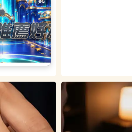
贊助
領
量
首
金