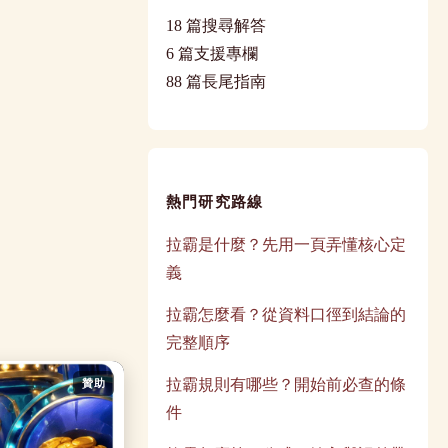
18 篇搜尋解答
6 篇支援專欄
88 篇長尾指南
熱門研究路線
拉霸是什麼？先用一頁弄懂核心定
義
拉霸怎麼看？從資料口徑到結論的
完整順序
拉霸規則有哪些？開始前必查的條
贊助
件