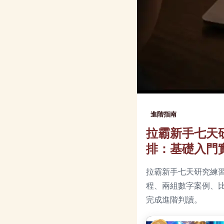
進階指南
拉霸新手七天
排：基礎入門
拉霸新手七天研究練
程、兩組數字案例、比
完成進階判讀。