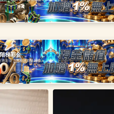
階梯彩金
對應彩金，階梯越高送越狠。