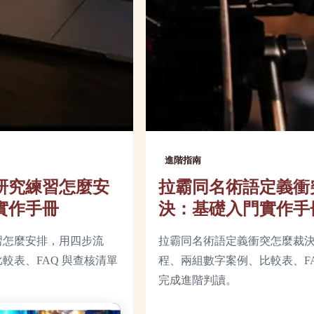
進階指南
研究練習怎麼安
拉霸同名術語定義衝
實作手冊
決：基礎入門實作手
習怎麼安排，用四步流
拉霸同名術語定義衝突怎麼裁
較表、FAQ 與查核清單
程、兩組數字案例、比較表、FA
完成進階判讀。