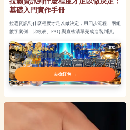
拉霸資訊到什麼程度才足以做決定：
基礎入門實作手冊
拉霸資訊到什麼程度才足以做決定，用四步流程、兩組
數字案例、比較表、FAQ 與查核清單完成進階判讀。
贊助
手慢的人只能看別人領
搶紅包每日限量開放
當日存款達標即可到首頁搶紅包，手速決定金額。
去搶紅包 →