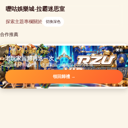
嚦咕娛樂城-拉霸迷思室
探索
主題
專欄
關於
切換深色
合作推薦
贊助
很久沒回來？這包是你的
老玩家回歸再送一次
回鍋會員專屬彩金，優惠頁面一鍵領取不用問客服。
領回歸禮 →