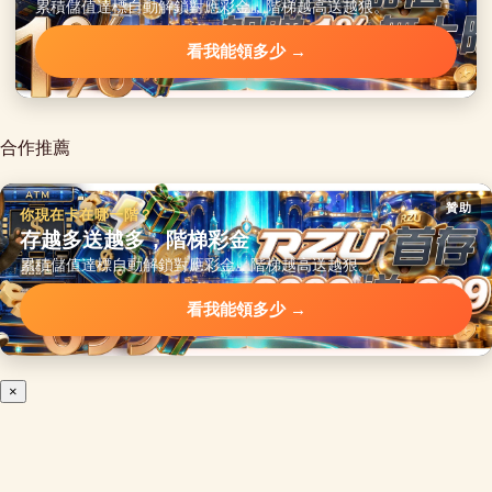
累積儲值達標自動解鎖對應彩金，階梯越高送越狠。
看我能領多少 →
合作推薦
贊助
你現在卡在哪一階？
存越多送越多，階梯彩金
累積儲值達標自動解鎖對應彩金，階梯越高送越狠。
看我能領多少 →
×