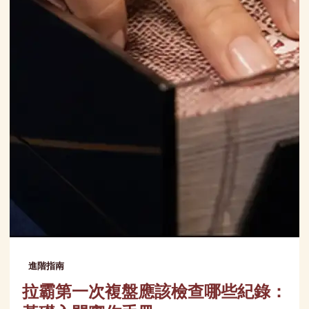
進階指南
拉霸第一次複盤應該檢查哪些紀錄：