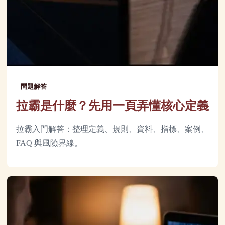
問題解答
拉霸是什麼？先用一頁弄懂核心定義
拉霸入門解答：整理定義、規則、資料、指標、案例、
FAQ 與風險界線。