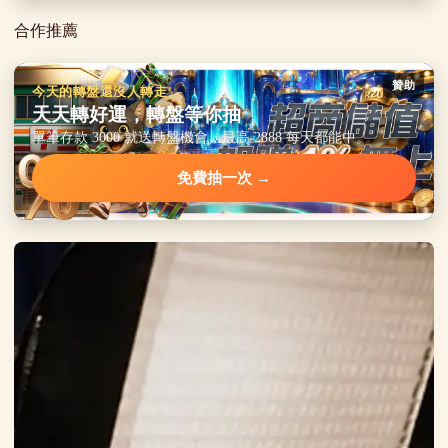
合作推薦
贊助
今天的轉盤還沒人轉走
天天轉好運，轉盤等你抽
單筆存款 3000 就送轉盤機會，最高 2888 每天都能中。
免費抽一次 →