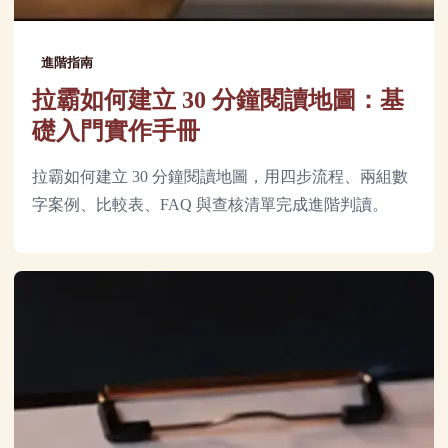
進階指南
拉霸如何建立 30 分鐘閱讀地圖：基
礎入門實作手冊
拉霸如何建立 30 分鐘閱讀地圖，用四步流程、兩組數
字案例、比較表、FAQ 與查核清單完成進階判讀。