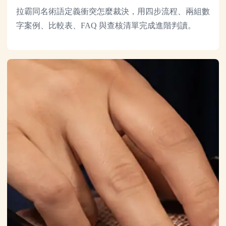
拉霸同名術語定義衝突怎麼裁決，用四步流程、兩組數
字案例、比較表、FAQ 與查核清單完成進階判讀。