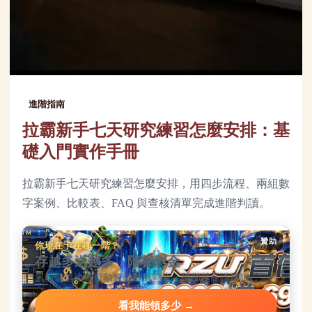
進階指南
拉霸新手七天研究練習怎麼安排：基
礎入門實作手冊
拉霸新手七天研究練習怎麼安排，用四步流程、兩組數
字案例、比較表、FAQ 與查核清單完成進階判讀。
贊助
你現在卡在哪一階？
存越多送越多，階梯彩金
累積儲值達標自動解鎖對應彩金，階梯越高送越狠。
看我能領多少 →