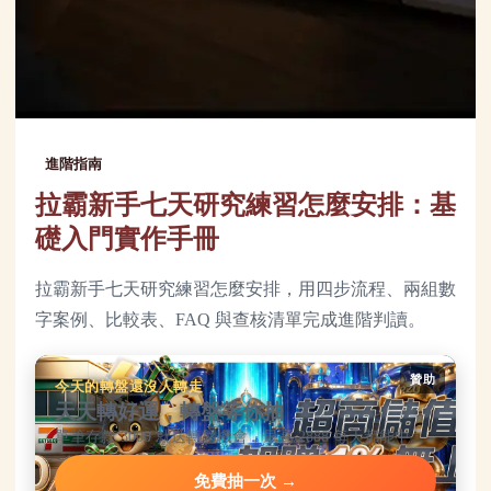
進階指南
拉霸新手七天研究練習怎麼安排：基
礎入門實作手冊
拉霸新手七天研究練習怎麼安排，用四步流程、兩組數
字案例、比較表、FAQ 與查核清單完成進階判讀。
贊助
今天的轉盤還沒人轉走
天天轉好運，轉盤等你抽
單筆存款 3000 就送轉盤機會，最高 2888 每天都能中。
免費抽一次 →