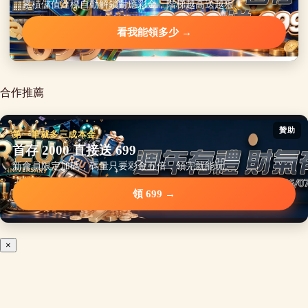
累積儲值達標自動解鎖對應彩金，階梯越高送越狠。
看我能領多少 →
合作推薦
贊助
第一筆就多三成本金
首存 2000 直接送 699
新會員限定加碼，碼量只要彩金五倍，領完就能玩。
領 699 →
×