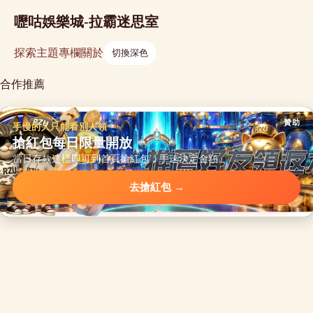
嚦咕娛樂城-拉霸迷思室
探索
主題
專欄
關於
切換深色
合作推薦
贊助
手慢的人只能看別人領
搶紅包每日限量開放
當日存款達標即可到首頁搶紅包，手速決定金額。
去搶紅包 →