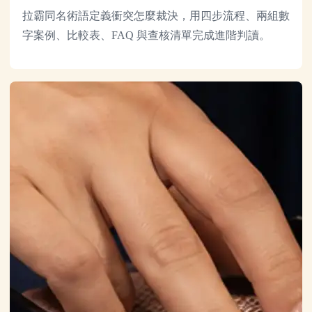
拉霸同名術語定義衝突怎麼裁決，用四步流程、兩組數
字案例、比較表、FAQ 與查核清單完成進階判讀。