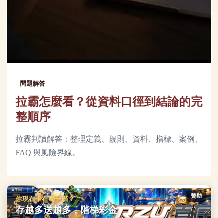
問題解答
拉霸怎麼看？從資料口徑到結論的完
整順序
拉霸判讀解答：整理定義、規則、資料、指標、案例、
FAQ 與風險界線。
贊助
你現在卡在哪一階？
存越多送越多，階梯彩金