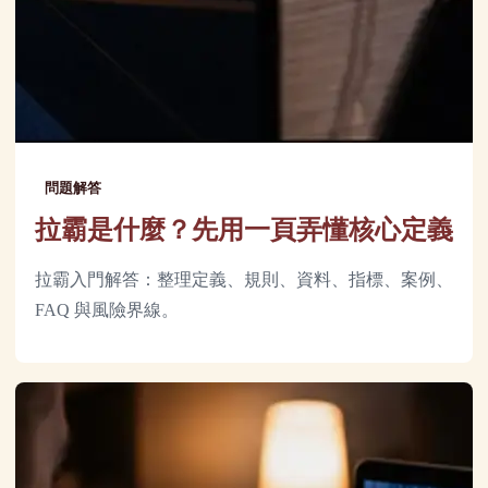
問題解答
拉霸是什麼？先用一頁弄懂核心定義
拉霸入門解答：整理定義、規則、資料、指標、案例、
FAQ 與風險界線。