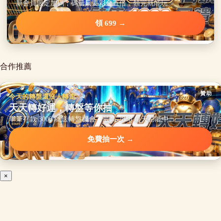
新會員限定加碼，碼量只要彩金五倍，領完就能玩。
領 699 →
合作推薦
贊助
今天的轉盤還沒人轉走
天天轉好運，轉盤等你抽
單筆存款 3000 就送轉盤機會，最高 2888 每天都能中。
免費抽一次 →
×