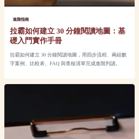
進階指南
拉霸如何建立 30 分鐘閱讀地圖：基
礎入門實作手冊
拉霸如何建立 30 分鐘閱讀地圖，用四步流程、兩組數
字案例、比較表、FAQ 與查核清單完成進階判讀。