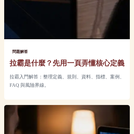
問題解答
拉霸是什麼？先用一頁弄懂核心定義
拉霸入門解答：整理定義、規則、資料、指標、案例、
FAQ 與風險界線。