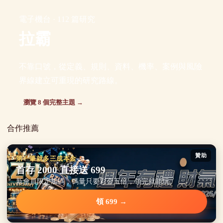
電子機台 · 112 篇研究
拉霸
不靠口號，從定義、規則、資料、機率、案例與風險
界線建立可重現的研究路線。
瀏覽 8 個完整主題 →
合作推薦
贊助
第一筆就多三成本金
首存 2000 直接送 699
新會員限定加碼，碼量只要彩金五倍，領完就能玩。
領 699 →