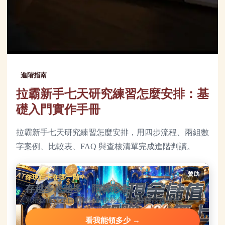
進階指南
拉霸新手七天研究練習怎麼安排：基
礎入門實作手冊
拉霸新手七天研究練習怎麼安排，用四步流程、兩組數
字案例、比較表、FAQ 與查核清單完成進階判讀。
贊助
你現在卡在哪一階？
存越多送越多，階梯彩金
累積儲值達標自動解鎖對應彩金，階梯越高送越狠。
看我能領多少 →