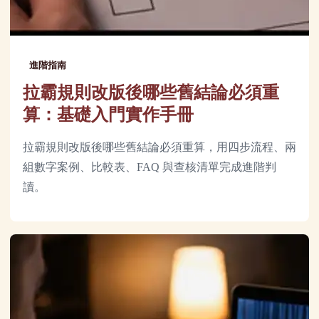
進階指南
拉霸規則改版後哪些舊結論必須重
算：基礎入門實作手冊
拉霸規則改版後哪些舊結論必須重算，用四步流程、兩
組數字案例、比較表、FAQ 與查核清單完成進階判
讀。