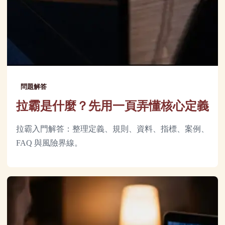
問題解答
拉霸是什麼？先用一頁弄懂核心定義
拉霸入門解答：整理定義、規則、資料、指標、案例、
FAQ 與風險界線。