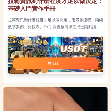
拉霸資訊到什麼程度才足以做決定：
基礎入門實作手冊
拉霸資訊到什麼程度才足以做決定，用四步流程、兩組
數字案例、比較表、FAQ 與查核清單完成進階判讀。
贊助
第一筆就多三成本金
首存 2000 直接送 699
新會員限定加碼，碼量只要彩金五倍，領完就能玩。
領 699 →