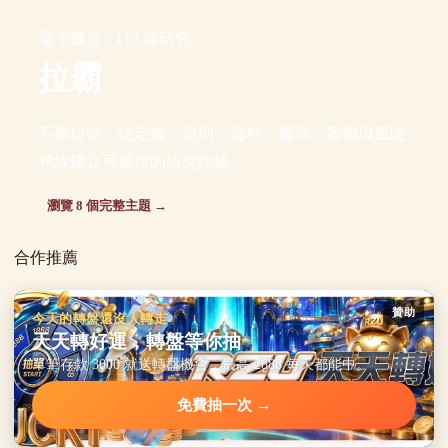
電子機台 · 112 篇研究
拉霸
不靠口號，從定義、規則、資料、機率、案例與風險
界線建立可重現的研究路線。
瀏覽 8 個完整主題 →
合作推薦
贊助
今天的轉盤還沒人轉走
天天轉好運，轉盤等你抽
單筆存款 3000 就送轉盤機會，最高 2888 每天都能中。
免費抽一次 →