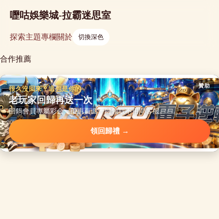
嚦咕娛樂城-拉霸迷思室
探索
主題
專欄
關於
切換深色
合作推薦
贊助
很久沒回來？這包是你的
老玩家回歸再送一次
回鍋會員專屬彩金，優惠頁面一鍵領取不用問客服。
領回歸禮 →