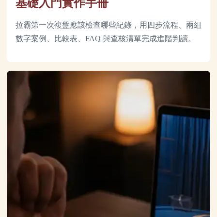
基礎入門實作手冊
拉霸第一次複盤應該檢查哪些紀錄，用四步流程、兩組
數字案例、比較表、FAQ 與查核清單完成進階判讀。