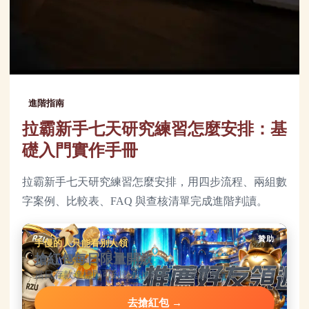
進階指南
拉霸新手七天研究練習怎麼安排：基
礎入門實作手冊
拉霸新手七天研究練習怎麼安排，用四步流程、兩組數
字案例、比較表、FAQ 與查核清單完成進階判讀。
贊助
手慢的人只能看別人領
搶紅包每日限量開放
當日存款達標即可到首頁搶紅包，手速決定金額。
去搶紅包 →