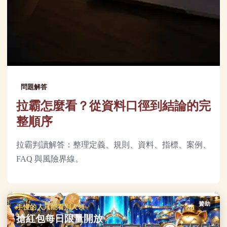
問題解答
拉霸怎麼看？從資料口徑到結論的完
整順序
拉霸判讀解答：整理定義、規則、資料、指標、案例、
FAQ 與風險界線。
贊助
手慢的人只能看別人領
搶紅包每日限量開放