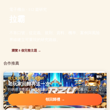
電子機台 · 112 篇研究
拉霸
不靠口號，從定義、規則、資料、機率、案例與風險
界線建立可重現的研究路線。
瀏覽 8 個完整主題 →
合作推薦
贊助
很久沒回來？這包是你的
老玩家回歸再送一次
回鍋會員專屬彩金，優惠頁面一鍵領取不用問客服。
領回歸禮 →