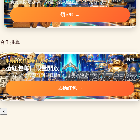
新會員限定加碼，碼量只要彩金五倍，領完就能玩。
領 699 →
合作推薦
贊助
手慢的人只能看別人領
搶紅包每日限量開放
當日存款達標即可到首頁搶紅包，手速決定金額。
去搶紅包 →
×