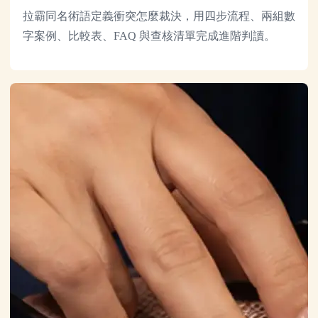
拉霸同名術語定義衝突怎麼裁決，用四步流程、兩組數
字案例、比較表、FAQ 與查核清單完成進階判讀。