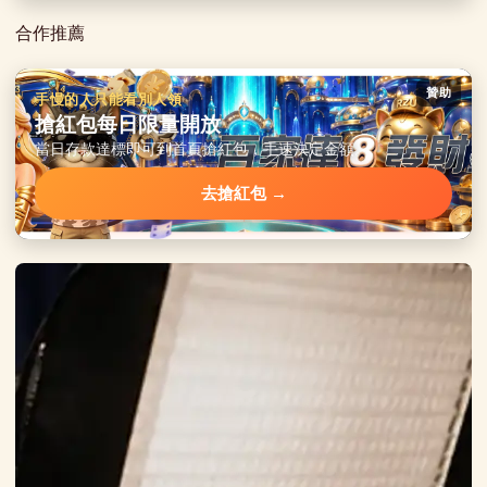
合作推薦
贊助
手慢的人只能看別人領
搶紅包每日限量開放
當日存款達標即可到首頁搶紅包，手速決定金額。
去搶紅包 →