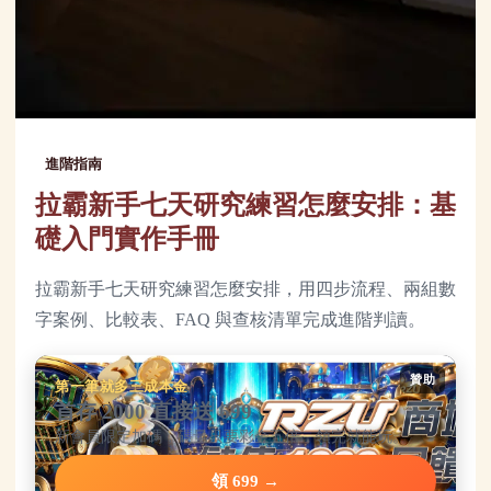
進階指南
拉霸新手七天研究練習怎麼安排：基
礎入門實作手冊
拉霸新手七天研究練習怎麼安排，用四步流程、兩組數
字案例、比較表、FAQ 與查核清單完成進階判讀。
贊助
第一筆就多三成本金
首存 2000 直接送 699
新會員限定加碼，碼量只要彩金五倍，領完就能玩。
領 699 →