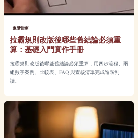
進階指南
拉霸規則改版後哪些舊結論必須重
算：基礎入門實作手冊
拉霸規則改版後哪些舊結論必須重算，用四步流程、兩
組數字案例、比較表、FAQ 與查核清單完成進階判
讀。