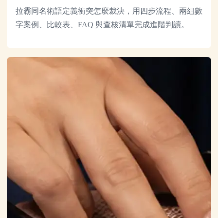
拉霸同名術語定義衝突怎麼裁決，用四步流程、兩組數
字案例、比較表、FAQ 與查核清單完成進階判讀。