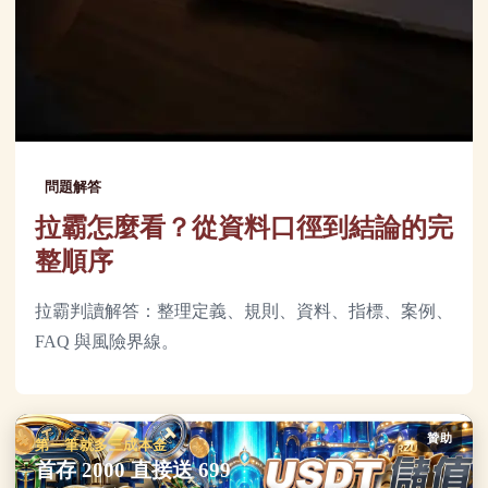
問題解答
拉霸怎麼看？從資料口徑到結論的完
整順序
拉霸判讀解答：整理定義、規則、資料、指標、案例、
FAQ 與風險界線。
贊助
第一筆就多三成本金
首存 2000 直接送 699