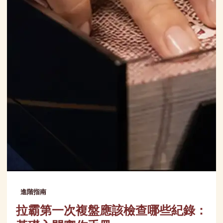
進階指南
拉霸第一次複盤應該檢查哪些紀錄：