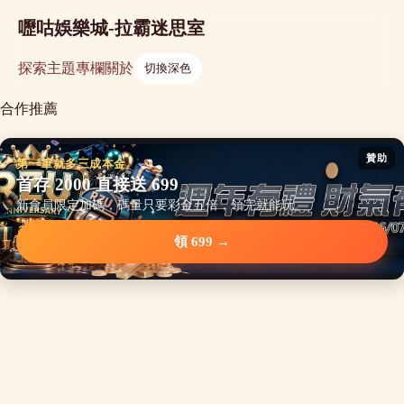
嚦咕娛樂城-拉霸迷思室
探索
主題
專欄
關於
切換深色
合作推薦
贊助
第一筆就多三成本金
首存 2000 直接送 699
新會員限定加碼，碼量只要彩金五倍，領完就能玩。
領 699 →