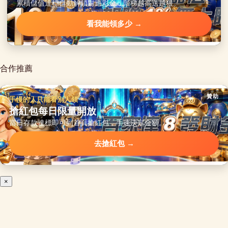
累積儲值達標自動解鎖對應彩金，階梯越高送越狠。
看我能領多少 →
合作推薦
贊助
手慢的人只能看別人領
搶紅包每日限量開放
當日存款達標即可到首頁搶紅包，手速決定金額。
去搶紅包 →
×