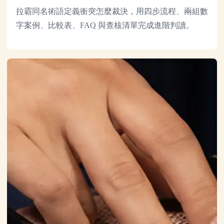
拉霸同名術語定義衝突怎麼裁決，用四步流程、兩組數
字案例、比較表、FAQ 與查核清單完成進階判讀。