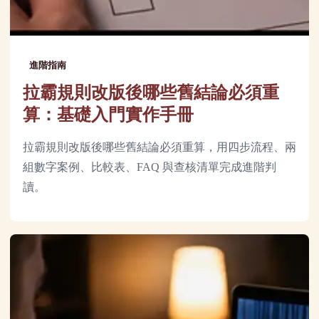
進階指南
拉霸規則改版後哪些舊結論必須重
算：基礎入門實作手冊
拉霸規則改版後哪些舊結論必須重算，用四步流程、兩
組數字案例、比較表、FAQ 與查核清單完成進階判
讀。