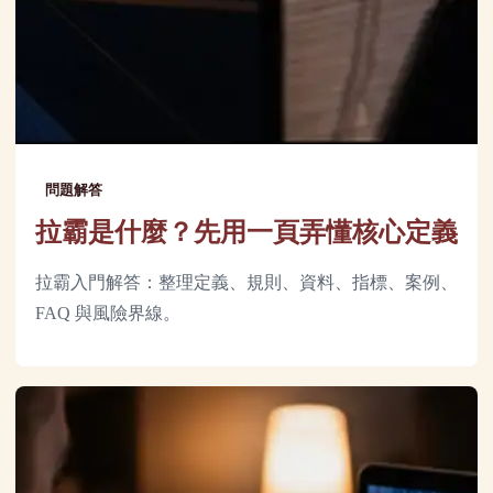
問題解答
拉霸是什麼？先用一頁弄懂核心定義
拉霸入門解答：整理定義、規則、資料、指標、案例、
FAQ 與風險界線。