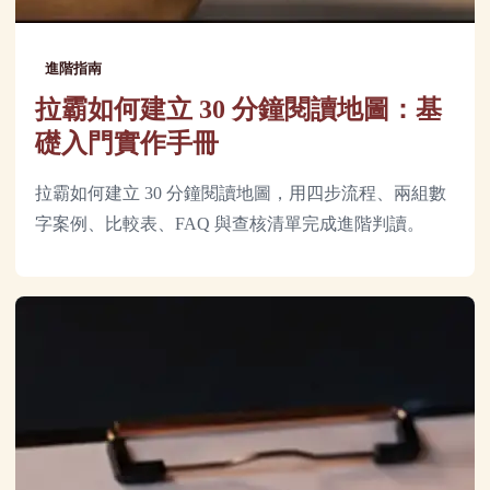
進階指南
拉霸如何建立 30 分鐘閱讀地圖：基
礎入門實作手冊
拉霸如何建立 30 分鐘閱讀地圖，用四步流程、兩組數
字案例、比較表、FAQ 與查核清單完成進階判讀。