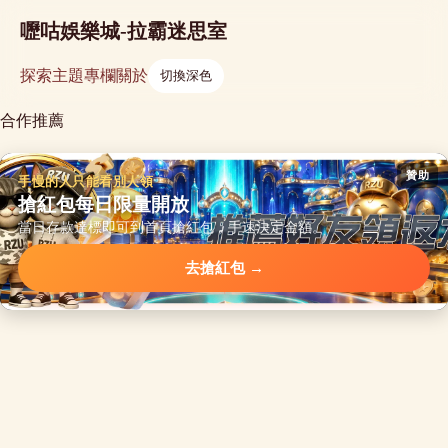
嚦咕娛樂城-拉霸迷思室
探索
主題
專欄
關於
切換深色
合作推薦
贊助
手慢的人只能看別人領
搶紅包每日限量開放
當日存款達標即可到首頁搶紅包，手速決定金額。
去搶紅包 →