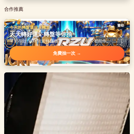
合作推薦
贊助
今天的轉盤還沒人轉走
天天轉好運，轉盤等你抽
單筆存款 3000 就送轉盤機會，最高 2888 每天都能中。
免費抽一次 →