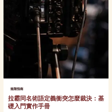
進階指南
拉霸同名術語定義衝突怎麼裁決：基
礎入門實作手冊