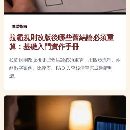
進階指南
拉霸規則改版後哪些舊結論必須重
算：基礎入門實作手冊
拉霸規則改版後哪些舊結論必須重算，用四步流程、兩
組數字案例、比較表、FAQ 與查核清單完成進階判
讀。