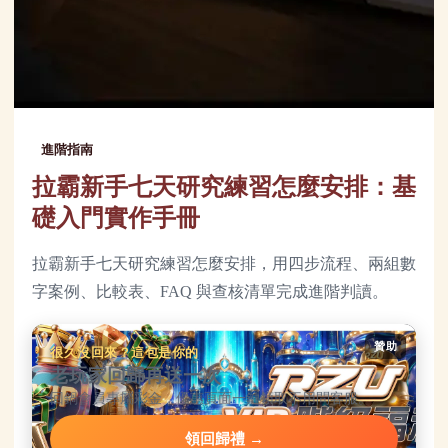
進階指南
拉霸新手七天研究練習怎麼安排：基
礎入門實作手冊
拉霸新手七天研究練習怎麼安排，用四步流程、兩組數
字案例、比較表、FAQ 與查核清單完成進階判讀。
贊助
很久沒回來？這包是你的
老玩家回歸再送一次
回鍋會員專屬彩金，優惠頁面一鍵領取不用問客服。
領回歸禮 →