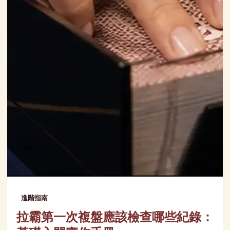
進階指南
拉霸第一次複盤應該檢查哪些紀錄：