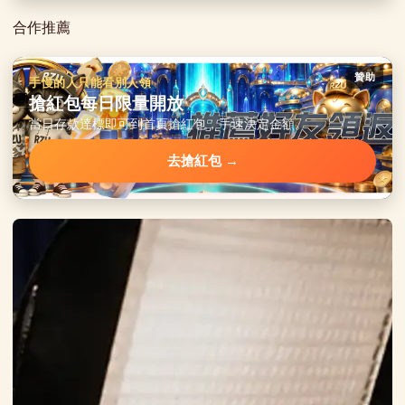
合作推薦
贊助
手慢的人只能看別人領
搶紅包每日限量開放
當日存款達標即可到首頁搶紅包，手速決定金額。
去搶紅包 →