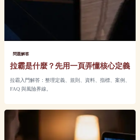
問題解答
拉霸是什麼？先用一頁弄懂核心定義
拉霸入門解答：整理定義、規則、資料、指標、案例、
FAQ 與風險界線。