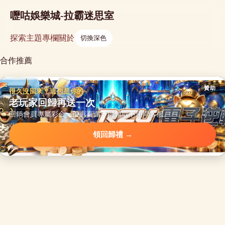
嚦咕娛樂城-拉霸迷思室
探索
主題
專欄
關於
切換深色
合作推薦
贊助
很久沒回來？這包是你的
老玩家回歸再送一次
回鍋會員專屬彩金，優惠頁面一鍵領取不用問客服。
領回歸禮 →