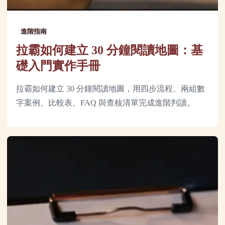
進階指南
拉霸如何建立 30 分鐘閱讀地圖：基
礎入門實作手冊
拉霸如何建立 30 分鐘閱讀地圖，用四步流程、兩組數
字案例、比較表、FAQ 與查核清單完成進階判讀。